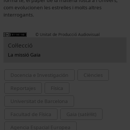
forma té, el paper de la matèria fosca a l'Univers,
com evolucionen les estrelles i molts altres
interrogants.
© Unitat de Producció Audiovisual
Col·lecció
La missió Gaia
Docencia e Investigación
Ciències
Reportajes
Física
Universitat de Barcelona
Facultad de Física
Gaia (satèl·lit)
Agencia Espacial Europea