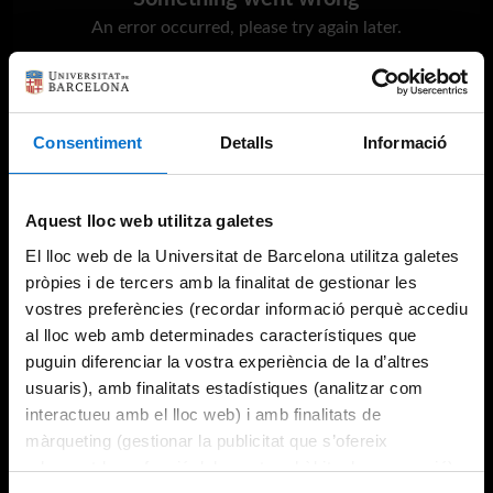
An error occurred, please try again later.
Try again
Consentiment
Detalls
Informació
Aquest lloc web utilitza galetes
El lloc web de la Universitat de Barcelona utilitza galetes
pròpies i de tercers amb la finalitat de gestionar les
vostres preferències (recordar informació perquè accediu
al lloc web amb determinades característiques que
puguin diferenciar la vostra experiència de la d’altres
usuaris), amb finalitats estadístiques (analitzar com
interactueu amb el lloc web) i amb finalitats de
màrqueting (gestionar la publicitat que s’ofereix
adequant-la en funció dels vostres hàbits de navegació).