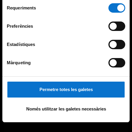
Per obtenir més informació sobre les galetes podeu
Selecció
consultar la
Política de galetes del lloc web de la
Requeriments
de
Universitat de Barcelona
.
consentiment
Preferències
Estadístiques
Màrqueting
Permetre totes les galetes
Només utilitzar les galetes necessàries