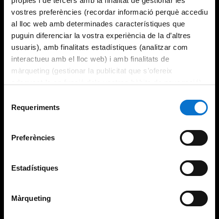
pròpies i de tercers amb la finalitat de gestionar les
vostres preferències (recordar informació perquè accediu
al lloc web amb determinades característiques que
puguin diferenciar la vostra experiència de la d’altres
usuaris), amb finalitats estadístiques (analitzar com
interactueu amb el lloc web) i amb finalitats de
màrqueting (gestionar la publicitat que s’ofereix
adequant-la en funció dels vostres hàbits de navegació).
Per obtenir més informació sobre les galetes podeu
Selecció
consultar la
Política de galetes del lloc web de la
Requeriments
de
Universitat de Barcelona
.
consentiment
Preferències
Estadístiques
Màrqueting