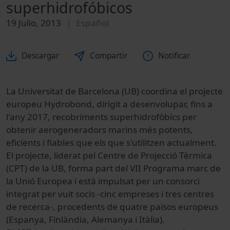
superhidrofóbicos
19 Julio, 2013
Español
Descargar
Compartir
Notificar
La Universitat de Barcelona (UB) coordina el projecte
europeu Hydrobond, dirigit a desenvolupar, fins a
l'any 2017, recobriments superhidrofòbics per
obtenir aerogeneradors marins més potents,
eficients i fiables que els que s'utilitzen actualment.
El projecte, liderat pel Centre de Projecció Tèrmica
(CPT) de la UB, forma part del VII Programa marc de
la Unió Europea i està impulsat per un consorci
integrat per vuit socis -cinc empreses i tres centres
de recerca-, procedents de quatre països europeus
(Espanya, Finlàndia, Alemanya i Itàlia).