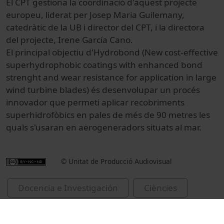
El CPT gestiona la coordinació d'aquest projecte
europeu, liderat per Josep Maria Guilemany,
catedràtic de la UB i director del CPT, i la directora
del projecte, Irene García Cano.
El principal objectiu d'Hydrobond (New cost-effective
superhydrophobic coatings with enhanced bond
strenght and wear resistance for application in large
wind turbine blades) és desenvolupar un procés
innovador que permeti aplicar recobriments
superhidrofòbics en pales de més de 90 metres les
quals s'usaran en aerogeneradors situats al mar.
© Unitat de Producció Audiovisual
Docencia e Investigación
Ciències
Reportajes
Química