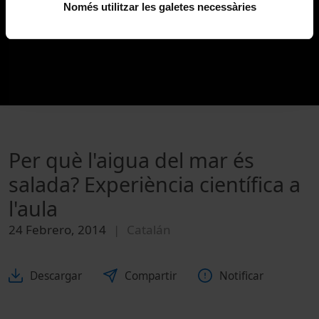
Només utilitzar les galetes necessàries
Per què l'aigua del mar és
salada? Experiència científica a
l'aula
24 Febrero, 2014
Catalán
Descargar
Compartir
Notificar