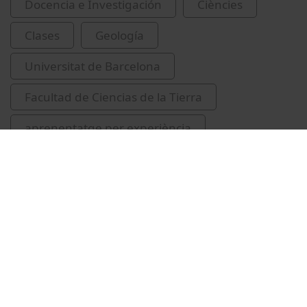
Docencia e Investigación
Ciències
Clases
Geología
Universitat de Barcelona
Facultad de Ciencias de la Tierra
aprenentatge per experiència
aigua de mar
Vídeos relacionados