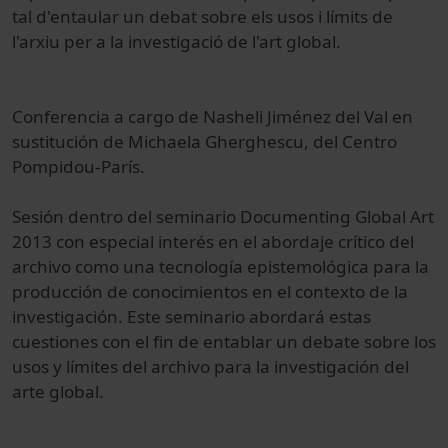
tal
d'entaular
un debat
sobre els usos
i límits
de
l'arxiu
per a la
investigació de l'art
global
.
Conferencia a cargo
de
Nasheli
Jiménez
del Val
en
sustitución
de
Michaela
Gherghescu
, del Centro
Pompidou
-París
.
Sesión
dentro
del seminario
Documenting
Global
Art
2013 con
especial
interés
en el abordaje
crítico
del
archivo
como una tecnología
epistemológica
para la
producción
de conocimientos en
el contexto
de la
investigación
.
Este seminario
abordará estas
cuestiones
con el fin de
entablar
un debate sobre los
usos
y límites
del archivo
para la
investigación del
arte
global
.