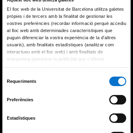
El lloc web de la Universitat de Barcelona utilitza galetes
pròpies i de tercers amb la finalitat de gestionar les
vostres preferències (recordar informació perquè accediu
al lloc web amb determinades característiques que
puguin diferenciar la vostra experiència de la d’altres
usuaris), amb finalitats estadístiques (analitzar com
interactueu amb el lloc web) i amb finalitats de
màrqueting (gestionar la publicitat que s’ofereix
adequant-la en funció dels vostres hàbits de navegació).
Per obtenir més informació sobre les galetes podeu
Selecció
consultar la
Política de galetes del lloc web de la
Requeriments
de
Universitat de Barcelona
.
consentiment
Preferències
Estadístiques