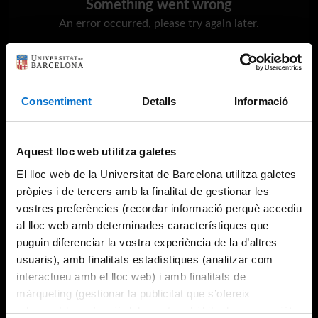
Something went wrong
An error occurred, please try again later.
Try again
Consentiment
Detalls
Informació
Aquest lloc web utilitza galetes
El lloc web de la Universitat de Barcelona utilitza galetes
pròpies i de tercers amb la finalitat de gestionar les
vostres preferències (recordar informació perquè accediu
al lloc web amb determinades característiques que
puguin diferenciar la vostra experiència de la d’altres
usuaris), amb finalitats estadístiques (analitzar com
interactueu amb el lloc web) i amb finalitats de
màrqueting (gestionar la publicitat que s’ofereix
adequant-la en funció dels vostres hàbits de navegació).