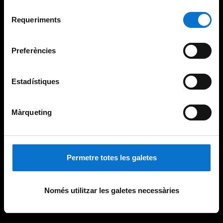
Per obtenir més informació sobre les galetes podeu
Selecció
consultar la
Política de galetes del lloc web de la
Requeriments
de
Universitat de Barcelona
.
consentiment
Preferències
Estadístiques
Màrqueting
Permetre totes les galetes
Només utilitzar les galetes necessàries