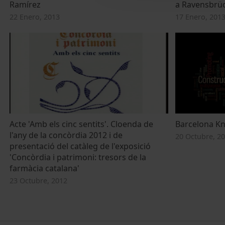
Ramírez
a Ravensbrü
22 Enero, 2013
17 Enero, 201
Acte 'Amb els cinc sentits'. Cloenda de
Barcelona K
l'any de la concòrdia 2012 i de
20 Octubre, 2
presentació del catàleg de l'exposició
'Concòrdia i patrimoni: tresors de la
farmàcia catalana'
23 Octubre, 2012