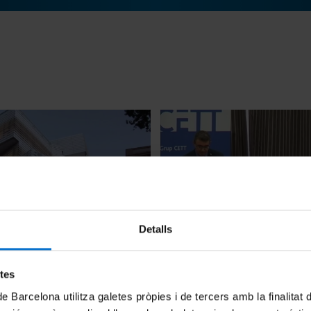
Detalls
de curs a El Carme
Acte d'obertura curs acadèm
CETT
 2013
18 Octubre, 2013
etes
de Barcelona utilitza galetes pròpies i de tercers amb la finalitat