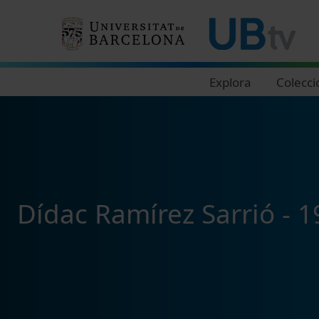
Navegació principal
Explora
Colecci
Dídac Ramírez Sarrió - 1