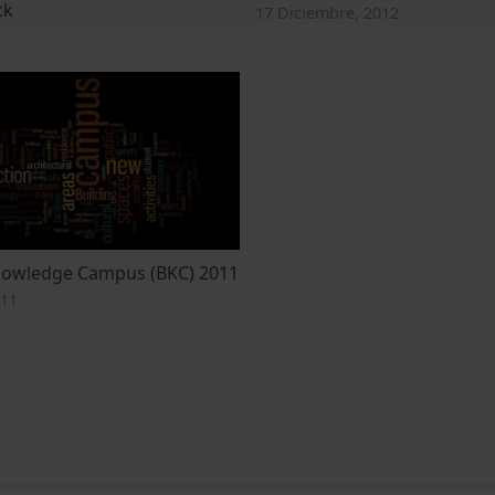
ck
17 Diciembre, 2012
3
nowledge Campus (BKC) 2011
011