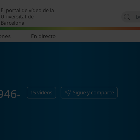
Pasar al contenido principal
El portal de vídeo de la
Universitat de
Barcelona
ones
En directo
946-
15
vídeos
Sigue y comparte