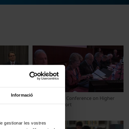
Informació
ic 2013-2014
First Arab Euro Conference on Higher
Education. Report
12 Junio, 2013
 de gestionar les vostres