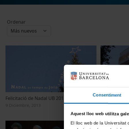
Ordenar
Consentiment
Felicitació de Nadal UB 2013
Primer inici 
9 Diciembre, 2013
21 Noviembre,
Aquest lloc web utilitza gal
El lloc web de la Universitat 