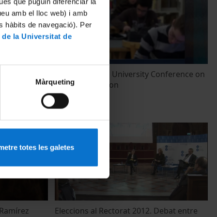
ues que puguin diferenciar la
tueu amb el lloc web) i amb
es hàbits de navegació). Per
 de la Universitat de
erence
First Arab-Euro University Conference on
Màrqueting
ion
Higher Education
18 Marzo, 2013
etre totes les galetes
 Ramírez
Eleccions al Rectorat 2012. Debat entre