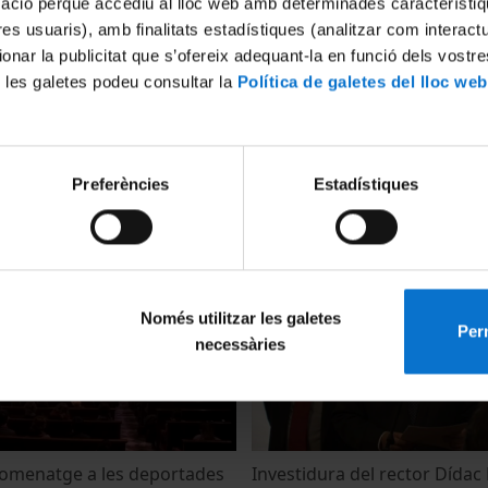
mació perquè accediu al lloc web amb determinades característiq
tres usuaris), amb finalitats estadístiques (analitzar com interac
ionar la publicitat que s’ofereix adequant-la en funció dels vostr
 les galetes podeu consultar la
Política de galetes del lloc web
 Lliga de Debat Universitari
Promo First Arab Euro Conf
Preferències
Estadístiques
ives 2013 a la Universitat de
University on Higher Educat
3 Abril, 2013
Només utilitzar les galetes
Perm
necessàries
omenatge a les deportades
Investidura del rector Dídac