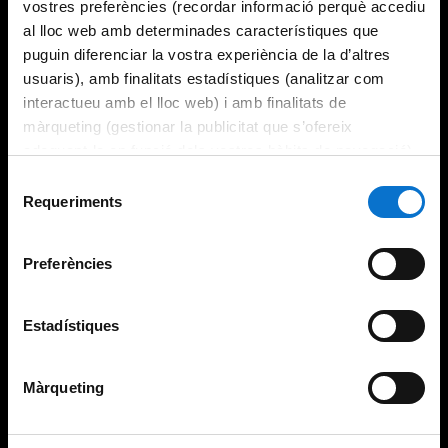
vostres preferències (recordar informació perquè accediu
al lloc web amb determinades característiques que
puguin diferenciar la vostra experiència de la d’altres
usuaris), amb finalitats estadístiques (analitzar com
interactueu amb el lloc web) i amb finalitats de
màrqueting (gestionar la publicitat que s’ofereix
adequant-la en funció dels vostres hàbits de navegació).
Per obtenir més informació sobre les galetes podeu
Selecció
consultar la
Política de galetes del lloc web de la
Requeriments
de
Universitat de Barcelona
.
consentiment
Preferències
Estadístiques
Màrqueting