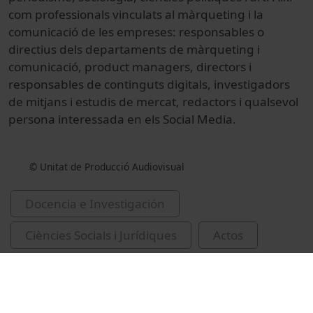
com professionals vinculats al màrqueting i la
comunicació de les empreses: responsables o
directius dels departaments de màrqueting i
comunicació, product managers, directors i
responsables de continguts digitals, investigadors
de mitjans i estudis de mercat, redactors i qualsevol
persona interessada en els Social Media.
© Unitat de Producció Audiovisual
Docencia e Investigación
Ciències Socials i Jurídiques
Actos
Economía y empresa
Institut de Formació Contínua