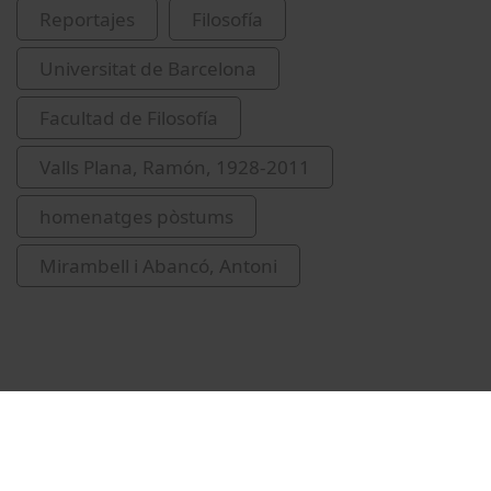
Reportajes
Filosofía
Universitat de Barcelona
Facultad de Filosofía
Valls Plana, Ramón, 1928-2011
homenatges pòstums
Mirambell i Abancó, Antoni
Vídeos relacionados