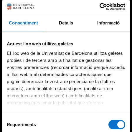
Consentiment
Detalls
Informació
Try again
Aquest lloc web utilitza galetes
El lloc web de la Universitat de Barcelona utilitza galetes
pròpies i de tercers amb la finalitat de gestionar les
vostres preferències (recordar informació perquè accediu
al lloc web amb determinades característiques que
puguin diferenciar la vostra experiència de la d’altres
usuaris), amb finalitats estadístiques (analitzar com
interactueu amb el lloc web) i amb finalitats de
màrqueting (gestionar la publicitat que s’ofereix
adequant-la en funció dels vostres hàbits de navegació).
Per obtenir més informació sobre les galetes podeu
Selecció
consultar la
Política de galetes del lloc web de la
Requeriments
de
Universitat de Barcelona
.