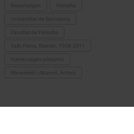
Reportatges
Filosofia
Universitat de Barcelona
Facultat de Filosofia
Valls Plana, Ramón, 1928-2011
homenatges pòstums
Mirambell i Abancó, Antoni
Vídeos relacionats