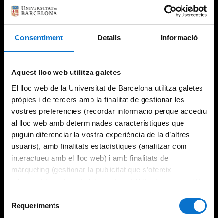
Consentiment
Detalls
Informació
Try again
Aquest lloc web utilitza galetes
El lloc web de la Universitat de Barcelona utilitza galetes
pròpies i de tercers amb la finalitat de gestionar les
vostres preferències (recordar informació perquè accediu
al lloc web amb determinades característiques que
puguin diferenciar la vostra experiència de la d’altres
usuaris), amb finalitats estadístiques (analitzar com
interactueu amb el lloc web) i amb finalitats de
màrqueting (gestionar la publicitat que s’ofereix
adequant-la en funció dels vostres hàbits de navegació).
Per obtenir més informació sobre les galetes podeu
Selecció
consultar la
Política de galetes del lloc web de la
Requeriments
de
Universitat de Barcelona
.