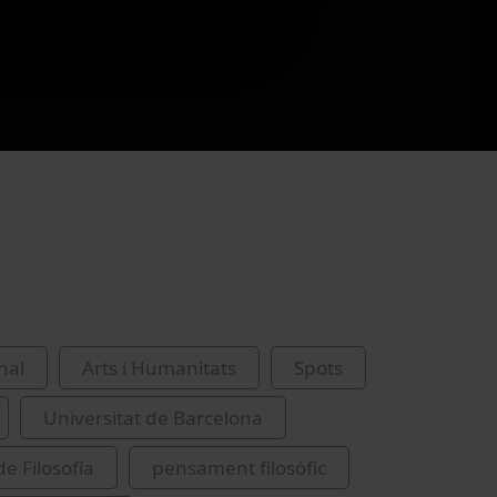
nal
Arts i Humanitats
Spots
Universitat de Barcelona
e Filosofía
pensament filosòfic