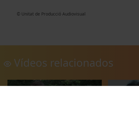
© Unitat de Producció Audiovisual
Vídeos relacionados