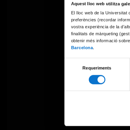
Aquest lloc web utilitza gal
El lloc web de la Universitat 
preferències (recordar infor
vostra experiència de la d’al
finalitats de màrqueting (gest
obtenir més informació sobre
Barcelona
.
Selecció
Requeriments
de
consentiment