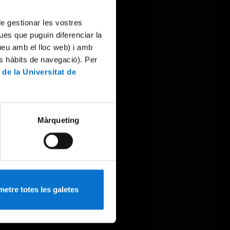
 de gestionar les vostres
ues que puguin diferenciar la
tueu amb el lloc web) i amb
es hàbits de navegació). Per
 de la Universitat de
Màrqueting
etre totes les galetes