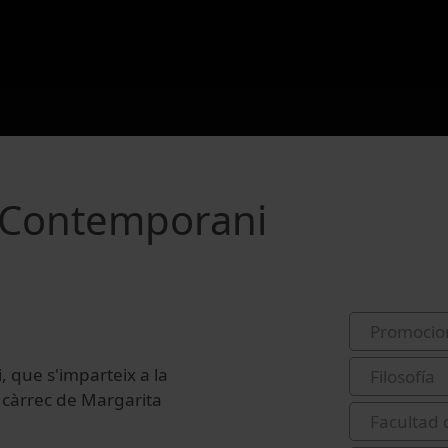
 Contemporani
Promocio
que s'imparteix a la
Filosofía
a càrrec de Margarita
Facultad d