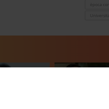
època co
Universita