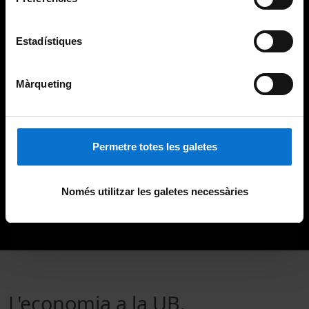
Estadístiques
Màrqueting
Permetre totes les galetes
Només utilitzar les galetes necessàries
L'economia a la UB.