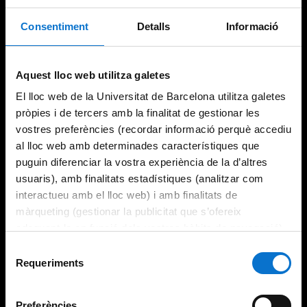
Consentiment
Detalls
Informació
Try again
Aquest lloc web utilitza galetes
El lloc web de la Universitat de Barcelona utilitza galetes
pròpies i de tercers amb la finalitat de gestionar les
vostres preferències (recordar informació perquè accediu
al lloc web amb determinades característiques que
puguin diferenciar la vostra experiència de la d’altres
usuaris), amb finalitats estadístiques (analitzar com
interactueu amb el lloc web) i amb finalitats de
màrqueting (gestionar la publicitat que s’ofereix
adequant-la en funció dels vostres hàbits de navegació).
Per obtenir més informació sobre les galetes podeu
Selecció
consultar la
Política de galetes del lloc web de la
Requeriments
de
Universitat de Barcelona
.
consentiment
Preferències