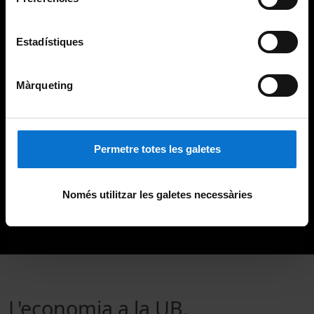
Estadístiques
Màrqueting
Permetre totes les galetes
Només utilitzar les galetes necessàries
L'economia a la UB.