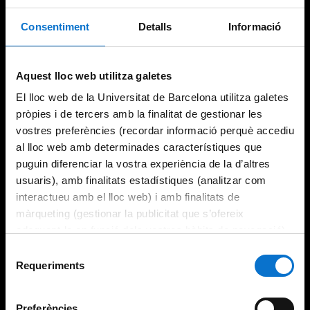
Consentiment
Detalls
Informació
Try again
Aquest lloc web utilitza galetes
El lloc web de la Universitat de Barcelona utilitza galetes
pròpies i de tercers amb la finalitat de gestionar les
vostres preferències (recordar informació perquè accediu
al lloc web amb determinades característiques que
puguin diferenciar la vostra experiència de la d’altres
usuaris), amb finalitats estadístiques (analitzar com
interactueu amb el lloc web) i amb finalitats de
màrqueting (gestionar la publicitat que s’ofereix
adequant-la en funció dels vostres hàbits de navegació).
Per obtenir més informació sobre les galetes podeu
Selecció
consultar la
Política de galetes del lloc web de la
Requeriments
de
Universitat de Barcelona
.
consentiment
Preferències