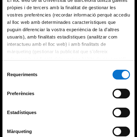
El lloc web de la Universitat de Barcelona utilitza galetes
pròpies i de tercers amb la finalitat de gestionar les
vostres preferències (recordar informació perquè accediu
al lloc web amb determinades característiques que
puguin diferenciar la vostra experiència de la d’altres
usuaris), amb finalitats estadístiques (analitzar com
interactueu amb el lloc web) i amb finalitats de
màrqueting (gestionar la publicitat que s’ofereix
adequant-la en funció dels vostres hàbits de navegació).
Per obtenir més informació sobre les galetes podeu
Selecció
consultar la
Política de galetes del lloc web de la
Requeriments
de
Universitat de Barcelona
.
consentiment
Preferències
Estadístiques
Màrqueting