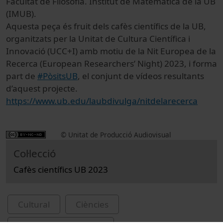
Facultat de Filosofia. Institut de Matemàtica de la UB
(IMUB).
Aquesta peça és fruit dels cafès científics de la UB,
organitzats per la Unitat de Cultura Científica i
Innovació (UCC+I) amb motiu de la Nit Europea de la
Recerca (European Researchers’ Night) 2023, i forma
part de
#PòsitsUB
, el conjunt de vídeos resultants
d’aquest projecte.
https://www.ub.edu/laubdivulga/nitdelarecerca
© Unitat de Producció Audiovisual
Col·lecció
Cafès científics UB 2023
Cultural
Ciències