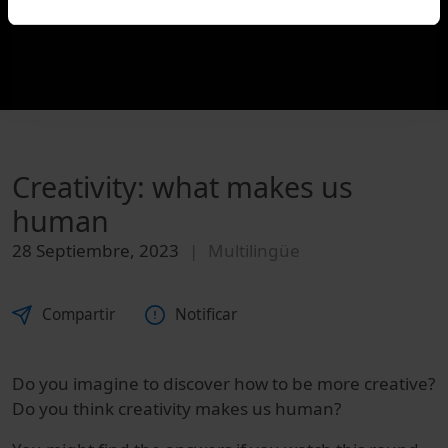
Creativity: what makes us
human
28 Septiembre, 2023
Multilingüe
Compartir
Notificar
Do you imagine to discover how to be more creative?
Do you think creativity makes us human?