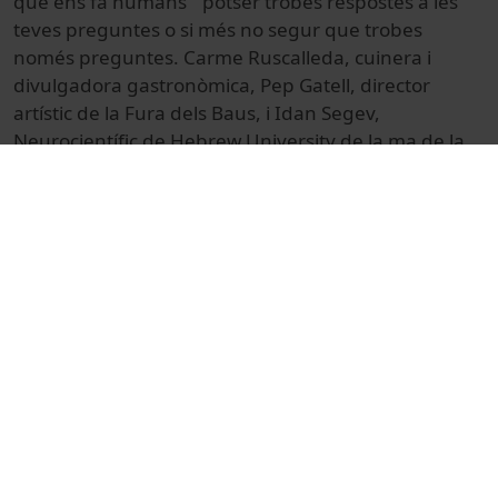
que ens fa humans” potser trobes respostes a les
teves preguntes o si més no segur que trobes
només preguntes. Carme Ruscalleda, cuinera i
divulgadora gastronòmica, Pep Gatell, director
artístic de la Fura dels Baus, i Idan Segev,
Neurocientífic de Hebrew University de la ma de la
periodista Aurora Anton, van navegar pel cervell, la
creativitat, i la intel·ligència artificial. Ara, amb aquest
vídeo tens l’oportunitat de recuperar els grans
moments viscuts el passat 6 d’octubre a les 19:00h a
l’Aula Magna de l’Edifici Històric de la Universitat de
Barcelona.
Si tens fam de més no dubtis en seguir-nos:
@UBneuroscience
© Unitat de Producció Audiovisual