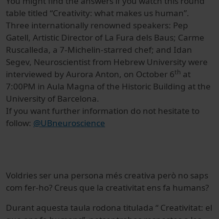
You might find the answers if you watch this round
table titled “Creativity: what makes us human”.
Three internationally renowned speakers: Pep
Gatell, Artistic Director of La Fura dels Baus; Carme
Ruscalleda, a 7-Michelin-starred chef; and Idan
Segev, Neuroscientist from Hebrew University were
th
interviewed by Aurora Anton, on October 6
at
7:00PM in Aula Magna of the Historic Building at the
University of Barcelona.
If you want further information do not hesitate to
follow:
@UBneuroscience
Voldries ser una persona més creativa però no saps
com fer-ho? Creus que la creativitat ens fa humans?
Durant aquesta taula rodona titulada “ Creativitat: el