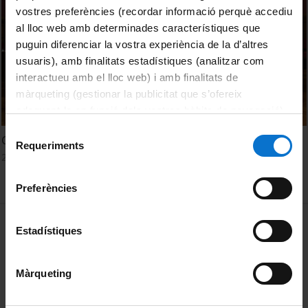
vostres preferències (recordar informació perquè accediu
al lloc web amb determinades característiques que
puguin diferenciar la vostra experiència de la d’altres
usuaris), amb finalitats estadístiques (analitzar com
interactueu amb el lloc web) i amb finalitats de
màrqueting (gestionar la publicitat que s’ofereix
adequant-la en funció dels vostres hàbits de navegació).
Per obtenir més informació sobre les galetes podeu
Selecció
Creativity: what makes us human
consultar la
Política de galetes del lloc web de la
Requeriments
de
28 Septiembre, 2023
Universitat de Barcelona
.
consentiment
Preferències
MENÚ PEU 1
Aviso legal
Estadístiques
Política de Cookies
Màrqueting
PEU 2
Privacidad y términos
Sobre UBtv