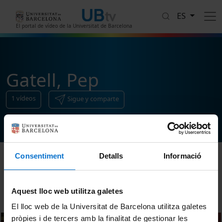
Pasar al contenido principal
ES
El portal de vídeo de la Universitat de Barcelona
Gatell, Pep
1
vídeos
Sigue y comparte
Consentiment
Detalls
Informació
Ordenar
Aquest lloc web utilitza galetes
El lloc web de la Universitat de Barcelona utilitza galetes
pròpies i de tercers amb la finalitat de gestionar les