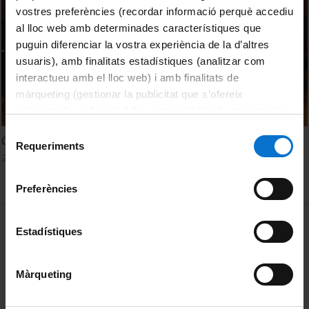
vostres preferències (recordar informació perquè accediu
al lloc web amb determinades característiques que
puguin diferenciar la vostra experiència de la d’altres
usuaris), amb finalitats estadístiques (analitzar com
interactueu amb el lloc web) i amb finalitats de
màrqueting (gestionar la publicitat que s’ofereix
adequant-la en funció dels vostres hàbits de navegació).
Per obtenir més informació sobre les galetes podeu
Selecció
Creativity: what makes us human
consultar la
Política de galetes del lloc web de la
Requeriments
de
28 Septiembre, 2023
Universitat de Barcelona
.
consentiment
Preferències
MENÚ PEU 1
Aviso legal
Estadístiques
Política de Cookies
Màrqueting
PEU 2
Privacidad y términos
Sobre UBtv