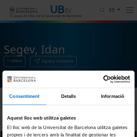
Pasar al contenido principal
ES
El portal de vídeo de la Universitat de Barcelona
Segev, Idan
1
vídeos
Sigue y comparte
Consentiment
Detalls
Informació
Ordenar
Aquest lloc web utilitza galetes
El lloc web de la Universitat de Barcelona utilitza galetes
pròpies i de tercers amb la finalitat de gestionar les