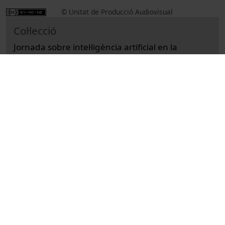
© Unitat de Producció Audiovisual
Col·lecció
Jornada sobre intel·ligència artificial en la
docència a la UB
Docencia e Investigación
Ciències
Actos
Educación y pedagogía
Universitat de Barcelona
conferències
intel·ligència artificial
innovacions educatives
Cullhed, Mats
Magnani, Fabrizio
Pujol Vila, Oriol