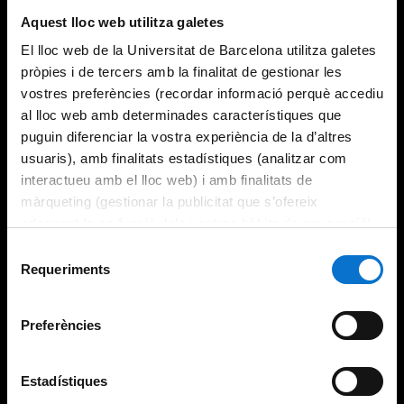
Aquest lloc web utilitza galetes
El lloc web de la Universitat de Barcelona utilitza galetes
pròpies i de tercers amb la finalitat de gestionar les
vostres preferències (recordar informació perquè accediu
al lloc web amb determinades característiques que
puguin diferenciar la vostra experiència de la d’altres
usuaris), amb finalitats estadístiques (analitzar com
interactueu amb el lloc web) i amb finalitats de
màrqueting (gestionar la publicitat que s’ofereix
adequant-la en funció dels vostres hàbits de navegació).
Per obtenir més informació sobre les galetes podeu
Selecció
consultar la
Política de galetes del lloc web de la
Requeriments
de
Universitat de Barcelona
.
consentiment
Preferències
Estadístiques