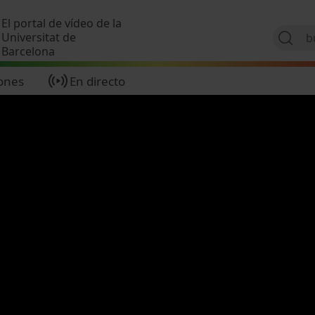
Pasar al contenido principal
El portal de vídeo de la
Universitat de
Barcelona
ones
En directo