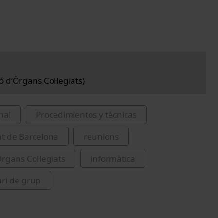
 d’Òrgans Col·legiats)
nal
Procedimientos y técnicas
at de Barcelona
reunions
Òrgans Col·legiats
informàtica
ri de grup