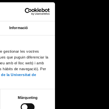
Informació
 de gestionar les vostres
ues que puguin diferenciar la
tueu amb el lloc web) i amb
es hàbits de navegació). Per
 de la Universitat de
Màrqueting