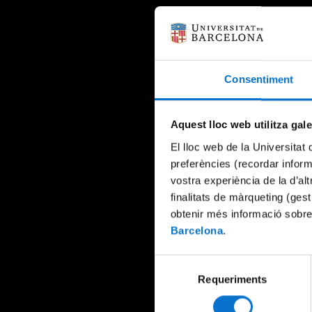
Consentiment
Aquest lloc web utilitza gal
El lloc web de la Universitat 
preferències (recordar infor
vostra experiència de la d’al
finalitats de màrqueting (gest
obtenir més informació sobre
Barcelona
.
Selecció
Requeriments
de
consentiment