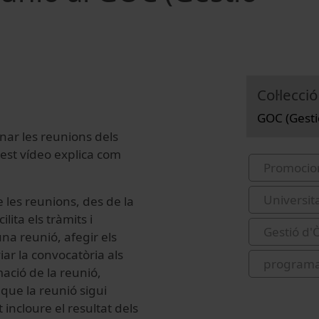
Col·lecció
GOC (Gestió
nar les reunions dels
uest vídeo explica com
Promocio
Universit
 les reunions, des de la
lita els tràmits i
Gestió d'
na reunió, afegir els
iar la convocatòria als
programa
ació de la reunió,
 que la reunió sigui
incloure el resultat dels