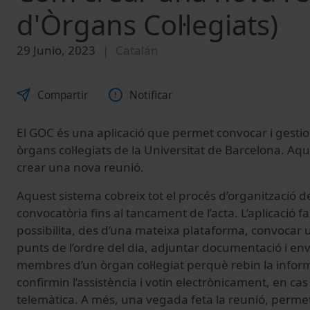
d'Òrgans Col·legiats)
29 Junio, 2023
Catalán
Compartir
Notificar
El GOC és una aplicació que permet convocar i gestio
òrgans col·legiats de la Universitat de Barcelona. Aq
crear una nova reunió.
Aquest sistema cobreix tot el procés d’organització de
convocatòria fins al tancament de l’acta. L’aplicació faci
possibilita, des d’una mateixa plataforma, convocar u
punts de l’ordre del dia, adjuntar documentació i env
membres d’un òrgan col·legiat perquè rebin la inform
confirmin l’assistència i votin electrònicament, en cas
telemàtica. A més, una vegada feta la reunió, permet 