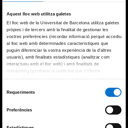
Try again
Aquest lloc web utilitza galetes
El lloc web de la Universitat de Barcelona utilitza galetes
pròpies i de tercers amb la finalitat de gestionar les
vostres preferències (recordar informació perquè accediu
al lloc web amb determinades característiques que
puguin diferenciar la vostra experiència de la d’altres
usuaris), amb finalitats estadístiques (analitzar com
interactueu amb el lloc web) i amb finalitats de
màrqueting (gestionar la publicitat que s’ofereix
adequant-la en funció dels vostres hàbits de navegació).
Per obtenir més informació sobre les galetes podeu
Selecció
consultar la
Política de galetes del lloc web de la
Requeriments
de
Universitat de Barcelona
.
consentiment
Preferències
Estadístiques