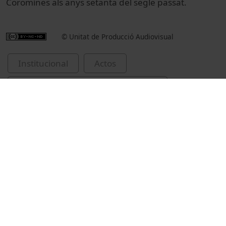
Coromines als anys setanta del segle passat.
© Unitat de Producció Audiovisual
Institucional
Actos
Actos académicos e institucionales
Universitat de Barcelona
investidures de Doctors Honoris Causa
Pascual, José A., 1942-
filologia castellana
Gargallo Gil, José Enrique