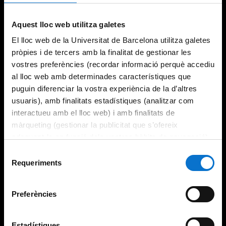
Try again
Aquest lloc web utilitza galetes
El lloc web de la Universitat de Barcelona utilitza galetes
pròpies i de tercers amb la finalitat de gestionar les
vostres preferències (recordar informació perquè accediu
al lloc web amb determinades característiques que
puguin diferenciar la vostra experiència de la d’altres
usuaris), amb finalitats estadístiques (analitzar com
interactueu amb el lloc web) i amb finalitats de
màrqueting (gestionar la publicitat que s’ofereix
adequant-la en funció dels vostres hàbits de navegació).
Per obtenir més informació sobre les galetes podeu
Selecció
consultar la
Política de galetes del lloc web de la
Requeriments
de
Universitat de Barcelona
.
consentiment
Preferències
Estadístiques