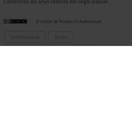
Coromines als anys setanta del segle passat.
© Unitat de Producció Audiovisual
Institutional
Actes
Academic and institutional events
Universitat de Barcelona
investidures de Doctors Honoris Causa
Pascual, José A., 1942-
filologia castellana
Gargallo Gil, José Enrique