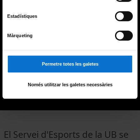
Estadístiques
Màrqueting
Permetre totes les galetes
Només utilitzar les galetes necessàries
El Servei d'Esports de la UB se