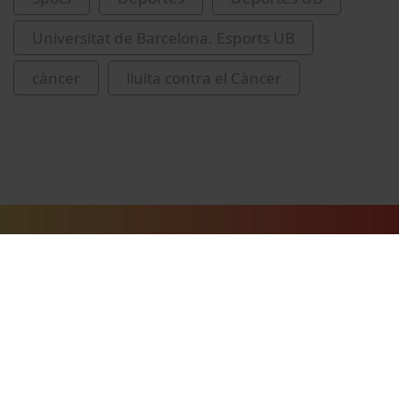
Universitat de Barcelona. Esports UB
càncer
lluita contra el Càncer
Vídeos relacionados