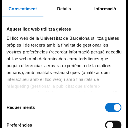
Consentiment
Detalls
Informació
Try again
Aquest lloc web utilitza galetes
El lloc web de la Universitat de Barcelona utilitza galetes
pròpies i de tercers amb la finalitat de gestionar les
vostres preferències (recordar informació perquè accediu
al lloc web amb determinades característiques que
puguin diferenciar la vostra experiència de la d’altres
usuaris), amb finalitats estadístiques (analitzar com
interactueu amb el lloc web) i amb finalitats de
màrqueting (gestionar la publicitat que s’ofereix
adequant-la en funció dels vostres hàbits de navegació).
Per obtenir més informació sobre les galetes podeu
Selecció
consultar la
Política de galetes del lloc web de la
Requeriments
de
Universitat de Barcelona
.
consentiment
Preferències