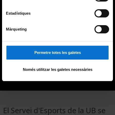
Estadístiques
Màrqueting
Permetre totes les galetes
Només utilitzar les galetes necessàries
El Servei d'Esports de la UB se