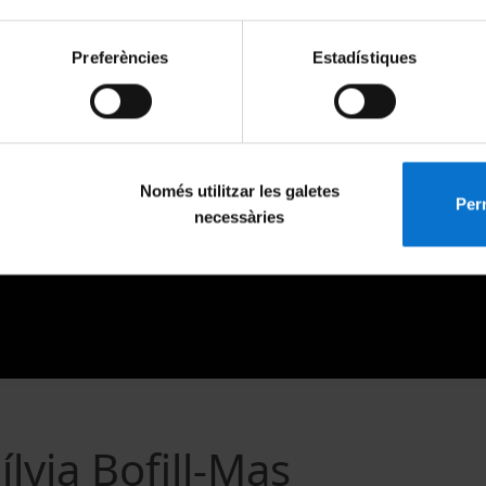
Preferències
Estadístiques
Només utilitzar les galetes
Perm
necessàries
ílvia Bofill-Mas