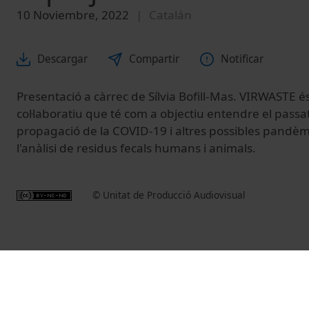
10 Noviembre, 2022
Catalán
Descargar
Compartir
Notificar
Presentació a càrrec de Sílvia Bofill-Mas. VIRWASTE é
col·laboratiu que té com a objectiu entendre el passat
propagació de la COVID-19 i altres possibles pandèm
l'anàlisi de residus fecals humans i animals.
© Unitat de Producció Audiovisual