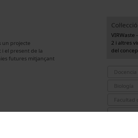
Col·lecció
VIRWaste - 
2 i altres
s un projecte
del concep
 i el present de la
ies futures mitjançant
Docencia 
Biología
Facultad 
pandèmi
conferènc