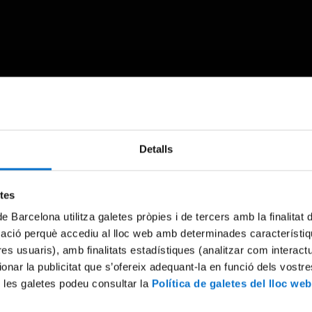
Something went wrong
Detalls
An error occurred, please try again later.
etes
de Barcelona utilitza galetes pròpies i de tercers amb la finalitat
Try again
mació perquè accediu al lloc web amb determinades característiq
tres usuaris), amb finalitats estadístiques (analitzar com interac
ionar la publicitat que s’ofereix adequant-la en funció dels vostr
 les galetes podeu consultar la
Política de galetes del lloc web