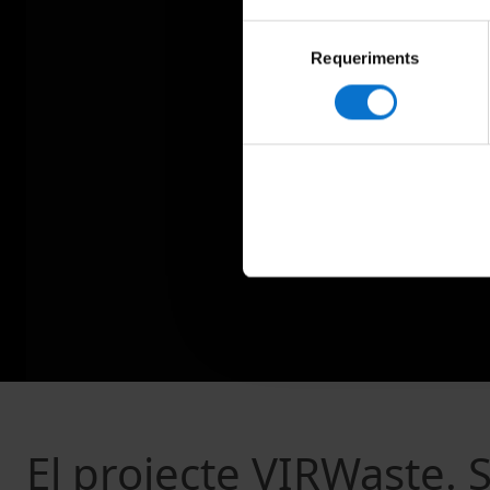
Selecció
Requeriments
de
consentiment
El projecte VIRWaste. S