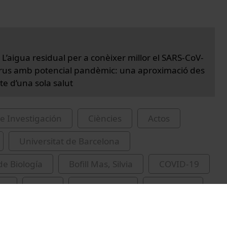
L’aigua residual per a conèixer millor el SARS-CoV-
 virus amb potencial pandèmic: una aproximació des
te d’una sola salut
e Investigación
Ciències
Actos
Universitat de Barcelona
de Biología
Bofill Mas, Silvia
COVID-19
es
virus
excrements
VIRWaste
ies
recursos educatius oberts UB