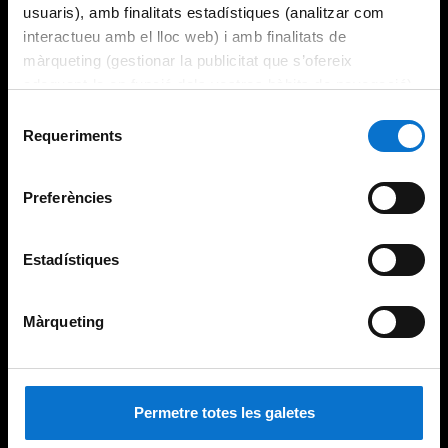
usuaris), amb finalitats estadístiques (analitzar com
interactueu amb el lloc web) i amb finalitats de
màrqueting (gestionar la publicitat que s’ofereix
adequant-la en funció dels vostres hàbits de navegació).
Per obtenir més informació sobre les galetes podeu
Selecció
consultar la
Política de galetes del lloc web de la
Requeriments
de
Universitat de Barcelona
.
consentiment
Preferències
Estadístiques
Màrqueting
Permetre totes les galetes