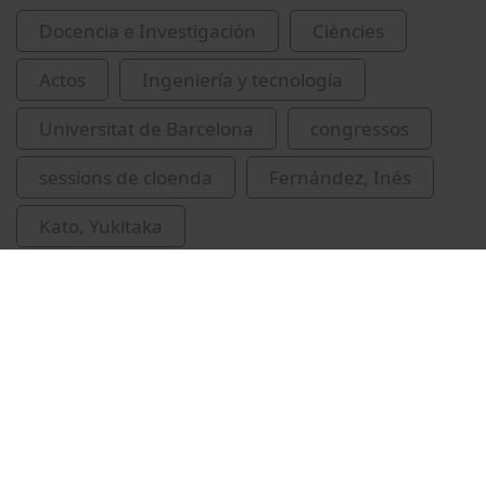
Docencia e Investigación
Ciències
Actos
Ingeniería y tecnología
Universitat de Barcelona
congressos
sessions de cloenda
Fernández, Inés
Kato, Yukitaka
emmagatzematge d'energia tèrmica
recursos educatius oberts UB