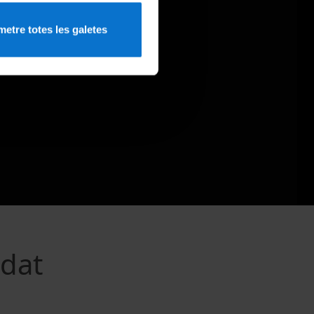
etre totes les galetes
edat