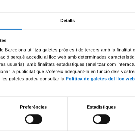
Detalls
Try again
etes
de Barcelona utilitza galetes pròpies i de tercers amb la finalitat
mació perquè accediu al lloc web amb determinades característiq
tres usuaris), amb finalitats estadístiques (analitzar com interac
ionar la publicitat que s’ofereix adequant-la en funció dels vostr
 les galetes podeu consultar la
Política de galetes del lloc web
Preferències
Estadístiques