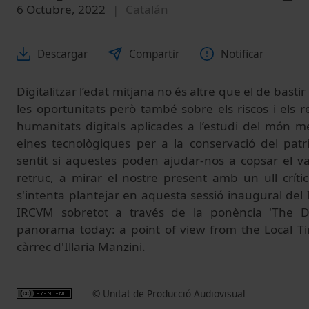
6 Octubre, 2022
Catalán
Descargar
Compartir
Notificar
Digitalitzar l’edat mitjana no és altre que el de bast
les oportunitats però també sobre els riscos i els 
humanitats digitals aplicades a l’estudi del món me
eines tecnològiques per a la conservació del patr
sentit si aquestes poden ajudar-nos a copsar el val
retruc, a mirar el nostre present amb un ull críti
s'intenta plantejar en aquesta sessió inaugural del
IRCVM sobretot a través de la ponència 'The Dig
panorama today: a point of view from the Local Ti
càrrec d'Illaria Manzini.
© Unitat de Producció Audiovisual