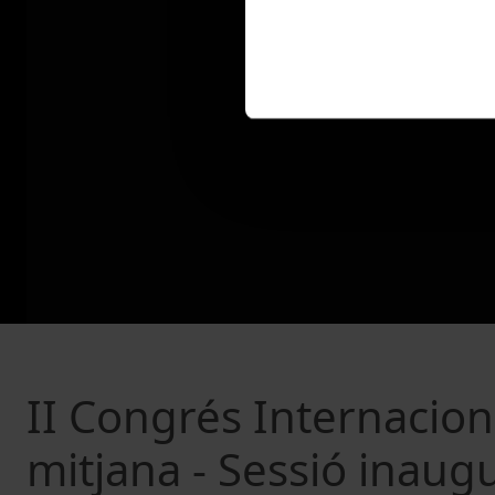
II Congrés Internaciona
mitjana - Sessió inaug