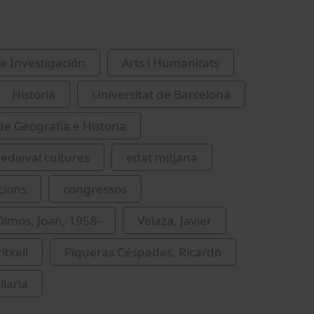
e Investigación
Arts i Humanitats
Historia
Universitat de Barcelona
de Geografía e Historia
dieval cultures
edat mitjana
cions
congressos
lmos, Joan, 1958-
Velaza, Javier
itxell
Piqueras Céspedes, Ricardo
llaria