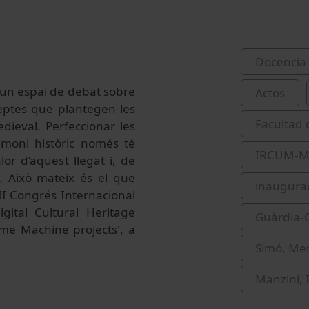
Docencia 
ir un espai de debat sobre
Actos
reptes que plantegen les
Facultad 
dieval. Perfeccionar les
imoni històric només té
IRCUM-Me
or d’aquest llegat i, de
c. Això mateix és el que
inaugura
 II Congrés Internacional
ital Cultural Heritage
Guàrdia-O
me Machine projects', a
Simó, Mer
Manzini, I