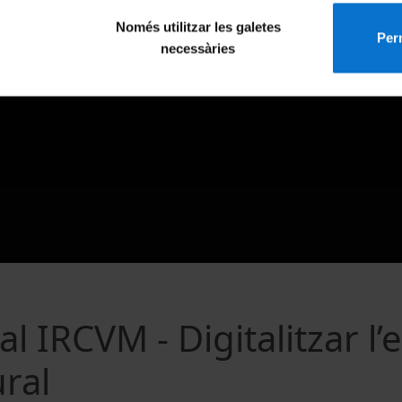
Només utilitzar les galetes
Perm
necessàries
l IRCVM - Digitalitzar l’
ural