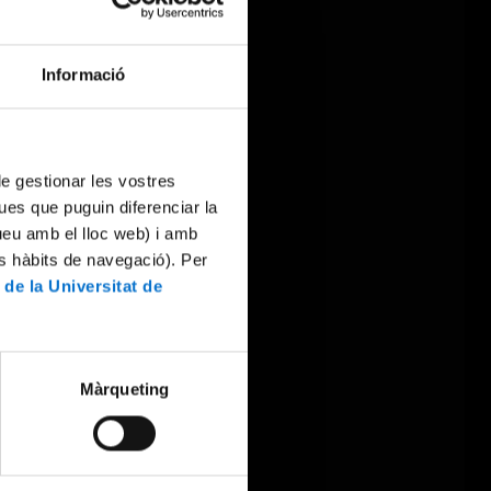
Informació
 de gestionar les vostres
ues que puguin diferenciar la
tueu amb el lloc web) i amb
es hàbits de navegació). Per
 de la Universitat de
Màrqueting