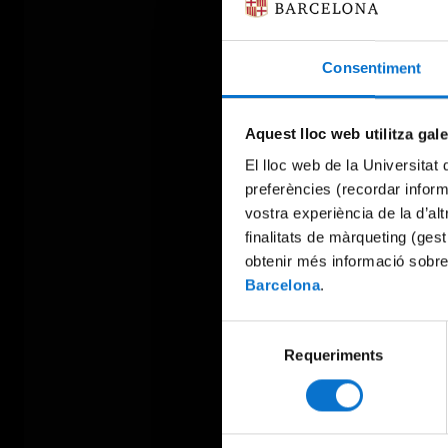
Consentiment
Aquest lloc web utilitza gal
El lloc web de la Universitat 
preferències (recordar infor
vostra experiència de la d’al
finalitats de màrqueting (gest
obtenir més informació sobre
Barcelona
.
Selecció
Requeriments
de
consentiment