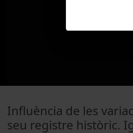
Influència de les variac
seu registre històric. I