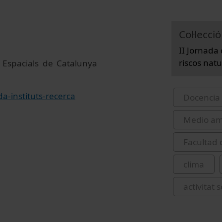
Col·lecció
II Jornada 
riscos natu
s Espacials de Catalunya
a-instituts-recerca
Docencia 
Medio am
Facultad 
clima
activitat s