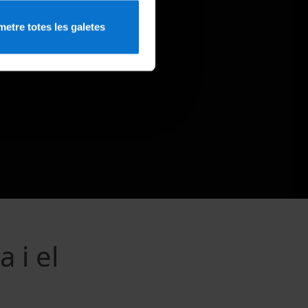
etre totes les galetes
 i el