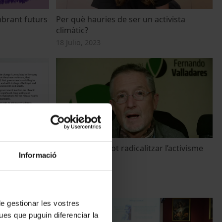
mbrant futurs
Per què hauries de ser un activista
climàtic?
18 Julio, 2023
 joves i les
L’ecoansietat pot radicalitzar l’activisme
Informació
postes del
climàtic?
17 Julio, 2023
 de gestionar les vostres
ues que puguin diferenciar la