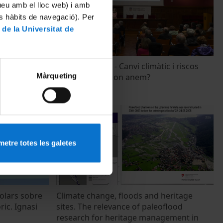
tueu amb el lloc web) i amb
es hàbits de navegació). Per
 de la Universitat de
 Ambiental
Diàlegs Alumni - Canvi climàtic i riscos
Màrqueting
naturals: cap a on anem?
8 Febrero, 2023
etre totes les galetes
solars sobre
Climate change, floods and heritage
ric. Ignasi
sites. The relevance of paleoflood
research for heritage management in