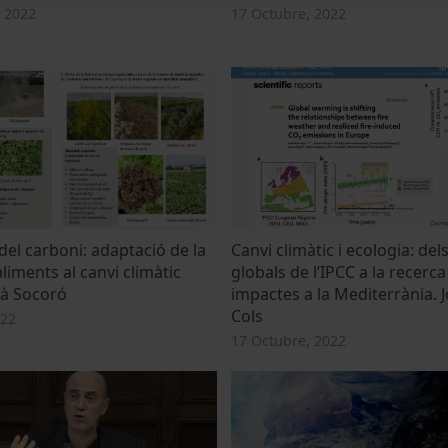
 2022
17 Octubre, 2022
 del carboni: adaptació de la
Canvi climàtic i ecologia: de
liments al canvi climàtic
globals de l’IPCC a la recerca
à Socoró
impactes a la Mediterrània. J
Cols
022
17 Octubre, 2022