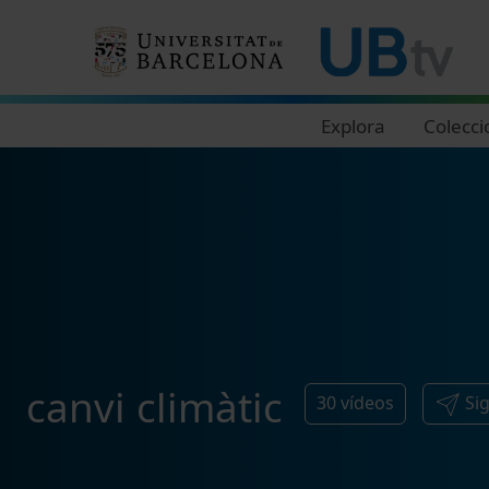
Navegació principal
Explora
Colecci
canvi climàtic
30
vídeos
Si