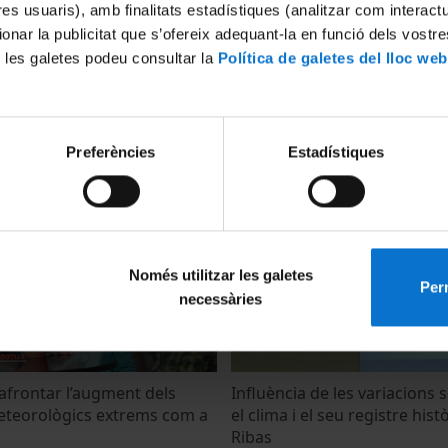
tres usuaris), amb finalitats estadístiques (analitzar com interac
ionar la publicitat que s’ofereix adequant-la en funció dels vostr
 les galetes podeu consultar la
Política de galetes del lloc web
de la XI Jornada Ambiental
Inauguració de la XI Jornada
Preferències
Estadístiques
Torres
16 Mayo, 2023
Només utilitzar les galetes
Perm
necessàries
frontar l’augment dels
Influència de les variacions 
teorològics extrems com a
el clima i el seu registre histò
Ribas