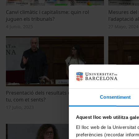
Canvi climàtic i capitalisme: quin rol
Mesures del 
juguen els tribunals?
l'adaptació al
4 Junio, 2025
27 Mayo, 2024
Presentació dels resultats de l’enquesta I
Canvi climàtic
Consentiment
tu, com et sents?
adolescents:
17 Julio, 2023
17 Julio, 2023
Aquest lloc web utilitza gal
El lloc web de la Universitat 
preferències (recordar infor