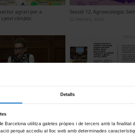
sector agrari per a
Sessió 12. Agroecologia: Se
 canvi climàtic
22 Febrero, 2024
 i salut mental en infants i
Ansietat climàtica en infants i
Detalls
 ecoansietat
seves opinions sobre les res
govern al canvi climàtic
17 Julio, 2023
etes
de Barcelona utilitza galetes pròpies i de tercers amb la finalitat
mació perquè accediu al lloc web amb determinades característiq