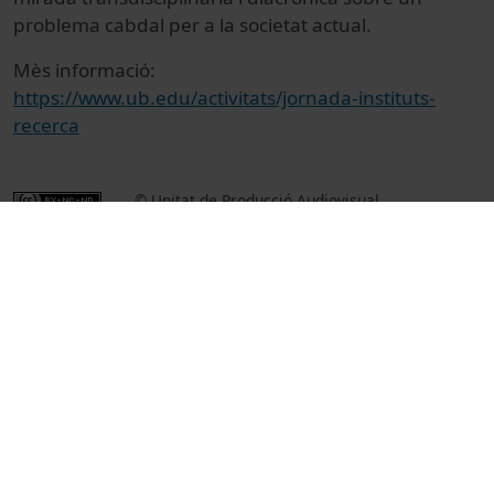
problema cabdal per a la societat actual.
Mès informació:
https://www.ub.edu/activitats/jornada-instituts-
recerca
© Unitat de Producció Audiovisual
Col·lecció
II Jornada dels instituts de recerca de la UB:
Canvi climàtic i riscos naturals: transformació i
resiliència
Docencia e Investigación
Ciències
Actos
Medio ambiente