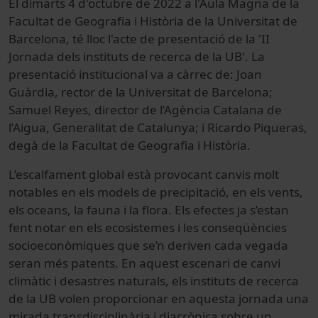
El dimarts 4 d'octubre de 2022 a l'Aula Magna de la
Facultat de Geografia i Història de la Universitat de
Barcelona, té lloc l'acte de presentació de la 'II
Jornada dels instituts de recerca de la UB'. La
presentació institucional va a càrrec de: Joan
Guàrdia, rector de la Universitat de Barcelona;
Samuel Reyes, director de l’Agència Catalana de
l’Aigua, Generalitat de Catalunya; i Ricardo Piqueras,
degà de la Facultat de Geografia i Història.
L’escalfament global està provocant canvis molt
notables en els models de precipitació, en els vents,
els oceans, la fauna i la flora. Els efectes ja s’estan
fent notar en els ecosistemes i les conseqüències
socioeconòmiques que se’n deriven cada vegada
seran més patents. En aquest escenari de canvi
climàtic i desastres naturals, els instituts de recerca
de la UB volen proporcionar en aquesta jornada una
mirada transdisciplinària i diacrònica sobre un