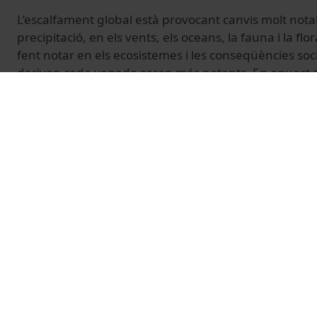
L’escalfament global està provocant canvis molt nota
precipitació, en els vents, els oceans, la fauna i la flor
fent notar en els ecosistemes i les conseqüències s
deriven cada vegada seran més patents. En aquest e
climàtic i desastres naturals, els instituts de recerca 
proporcionar en aquesta jornada una mirada transdisc
sobre un problema cabdal per a la societat actual.
Mès informació:
https://www.ub.edu/activitats/jornad
© Unitat de Producció Audiovisual