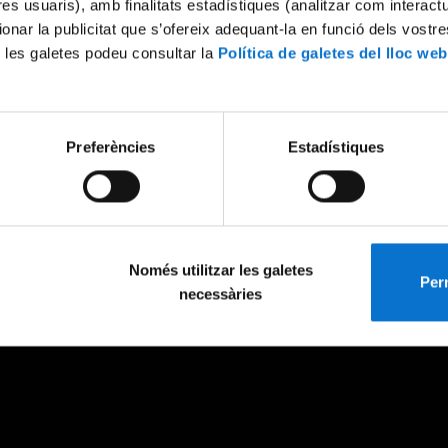
tres usuaris), amb finalitats estadístiques (analitzar com interac
ionar la publicitat que s’ofereix adequant-la en funció dels vostr
 les galetes podeu consultar la
Política de galetes del lloc web
Preferències
Estadístiques
Només utilitzar les galetes
Perm
necessàries