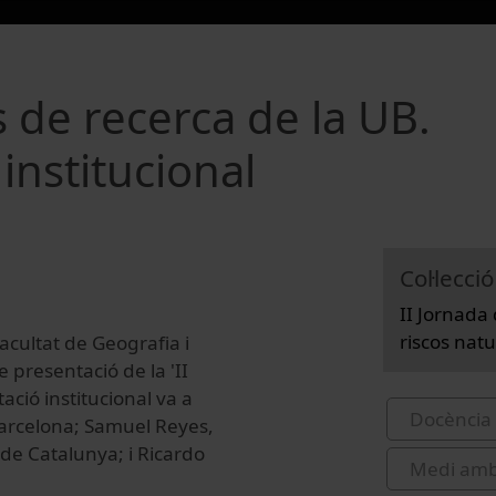
ts de recerca de la UB.
 institucional
Col·lecció
II Jornada 
riscos natu
acultat de Geografia i
e presentació de la 'II
ació institucional va a
Docència 
 Barcelona; Samuel Reyes,
 de Catalunya; i Ricardo
Medi amb