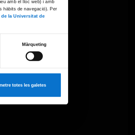
tueu amb el lloc web) i amb
es hàbits de navegació). Per
 de la Universitat de
Màrqueting
etre totes les galetes