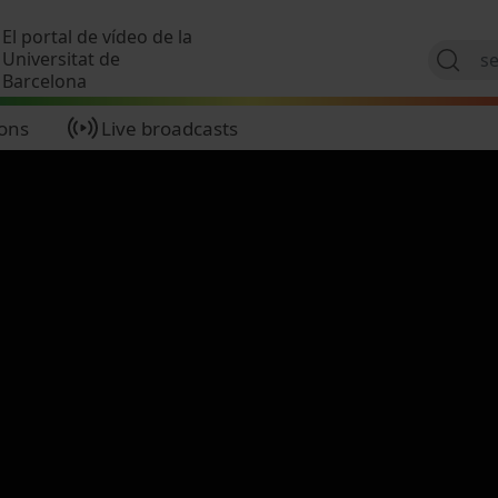
Skip to main content
El portal de vídeo de la
Universitat de
Barcelona
ions
Live broadcasts