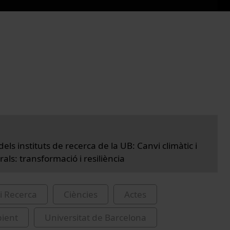
dels instituts de recerca de la UB: Canvi climàtic i
rals: transformació i resiliència
i Recerca
Ciències
Actes
ient
Universitat de Barcelona