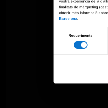
vostra experiència de la d’al
finalitats de màrqueting (gest
obtenir més informació sobre
Barcelona
.
Selecció
Requeriments
de
consentiment