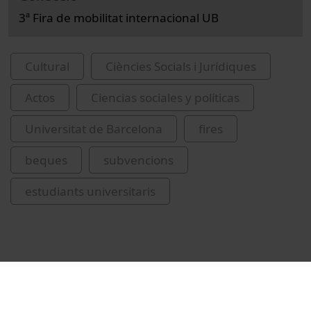
3ª Fira de mobilitat internacional UB
Cultural
Ciències Socials i Jurídiques
Actos
Ciencias sociales y políticas
Universitat de Barcelona
fires
beques
subvencions
estudiants universitaris