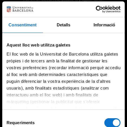
Consentiment
Detalls
Informació
Try again
Aquest lloc web utilitza galetes
El lloc web de la Universitat de Barcelona utilitza galetes
pròpies i de tercers amb la finalitat de gestionar les
vostres preferències (recordar informació perquè accediu
al lloc web amb determinades característiques que
puguin diferenciar la vostra experiència de la d’altres
usuaris), amb finalitats estadístiques (analitzar com
interactueu amb el lloc web) i amb finalitats de
màrqueting (gestionar la publicitat que s’ofereix
adequant-la en funció dels vostres hàbits de navegació).
Per obtenir més informació sobre les galetes podeu
Selecció
consultar la
Política de galetes del lloc web de la
Requeriments
de