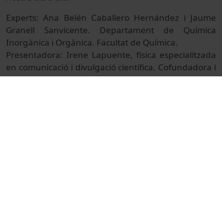
Experts: Ana Belén Caballero Hernández i Jaume
Granell Sanvicente. Departament de Química
Inorgànica i Orgànica. Facultat de Química.
Presentadora: Irene Lapuente, física especialitzada
en comunicació i divulgació científica. Cofundadora i
directora de La Mandarina de Newton.
© Unitat de Producció Audiovisual
Col·lecció
VII Festa de la Ciència de la UB
Docencia e Investigación
Ciències
Actos
Química