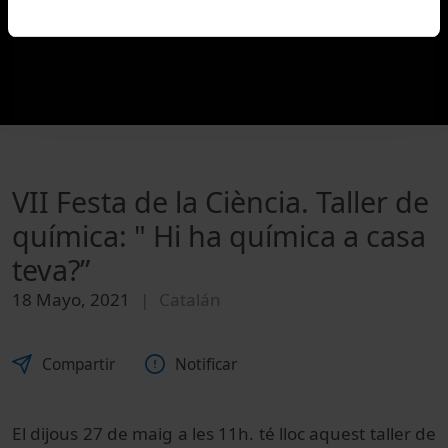
VII Festa de la Ciència. Taller de
química: " Hi ha química a casa
teva?”
18 Mayo, 2021
Catalán
Compartir
Notificar
El dijous 27 de maig a les 11h. té lloc aquest taller de