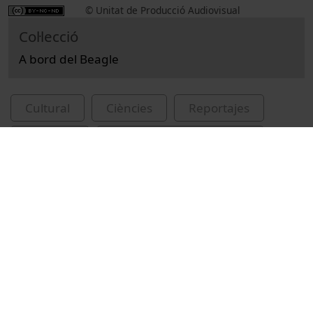
© Unitat de Producció Audiovisual
Col·lecció
A bord del Beagle
Cultural
Ciències
Reportajes
Geología
Universitat de Barcelona
asbest
Doménech, Luis Miguel
Vídeos relacionados