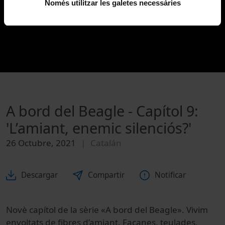
Només utilitzar les galetes necessàries
A bord del Beagle - Capítol 9:
'L’amiant, enemic silenciós?'
26 Octubre, 2021
Catalán
Descargar
Compartir
Notificar
Novè capítol de la sèrie «A bord del Beagle». Vivim
envoltats de fibres d’amiant. Façanes, teulades,