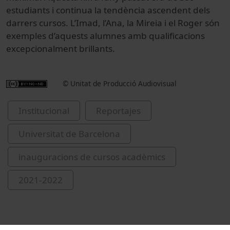
estudiants i continua la tendència ascendent dels
darrers cursos. L’Imad, l’Ana, la Mireia i el Roger són
exemples d’aquests alumnes amb qualificacions
excepcionalment brillants.
© Unitat de Producció Audiovisual
Institucional
Reportajes
Universitat de Barcelona
inauguracions de cursos acadèmics
2021-2022