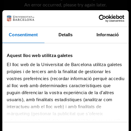
An error occurred, please try again later.
Try again
Consentiment
Detalls
Informació
Aquest lloc web utilitza galetes
El lloc web de la Universitat de Barcelona utilitza galetes
pròpies i de tercers amb la finalitat de gestionar les
vostres preferències (recordar informació perquè accediu
al lloc web amb determinades característiques que
puguin diferenciar la vostra experiència de la d’altres
usuaris), amb finalitats estadístiques (analitzar com
interactueu amb el lloc web) i amb finalitats de
màrqueting (gestionar la publicitat que s’ofereix
adequant-la en funció dels vostres hàbits de navegació).
Per obtenir més informació sobre les galetes podeu
Selecció