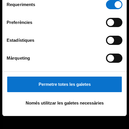
consultar la
Política de galetes del lloc web de la
Requeriments
de
Universitat de Barcelona
.
consentiment
Preferències
Estadístiques
Màrqueting
Permetre totes les galetes
Només utilitzar les galetes necessàries