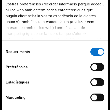
vostres preferències (recordar informació perquè accediu
al lloc web amb determinades característiques que
puguin diferenciar la vostra experiència de la d’altres
usuaris), amb finalitats estadístiques (analitzar com
interactueu amb el lloc web) i amb finalitats de
màrqueting (gestionar la publicitat que s’ofereix
adequant-la en funció dels vostres hàbits de navegació).
Per obtenir més informació sobre les galetes podeu
Selecció
consultar la
Política de galetes del lloc web de la
Requeriments
de
Universitat de Barcelona
.
consentiment
Preferències
Estadístiques
Màrqueting