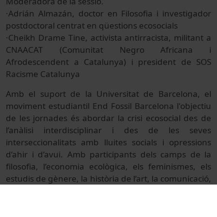
Moderadora de la sessió.
·Adrián Almazán, doctor en Filosofia i investigador
postdoctoral centrat en qüestions ecosocials
·Cheikh Drame Tine, activista antirracista, militant a
CNAACAT (Comunitat Negro Africana i
Afrodescendent a Catalunya) i president de SOS
Racisme Catalunya
Amb el suport de la Universitat de Barcelona, el
moviment estudiantil End Fossil Barcelona l'objectiu
de les jornades és abordar la crisi ecosocial des de
l’anàlisi interdisciplinar i des de les seves
interseccionalitats amb lluites socials i opressions
d’ahir i d’avui. Amb participants dels camps de la
filosofia, l’economia ecològica, els feminismes, els
estudis de gènere, la història de l’art, la comunicació,
l’antropologia social, l’activisme, les ciències
polítiques i l’agroecologia, les jornades s’apropen a
(algunes de) les urgències del nostre temps amb la