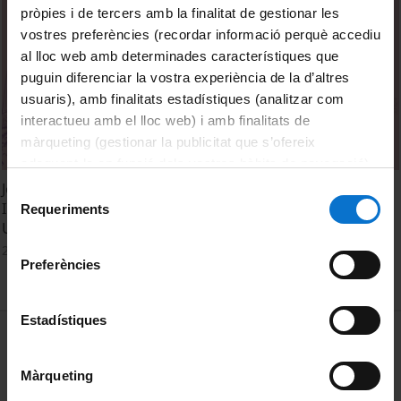
pròpies i de tercers amb la finalitat de gestionar les
vostres preferències (recordar informació perquè accediu
al lloc web amb determinades característiques que
puguin diferenciar la vostra experiència de la d’altres
usuaris), amb finalitats estadístiques (analitzar com
interactueu amb el lloc web) i amb finalitats de
màrqueting (gestionar la publicitat que s’ofereix
adequant-la en funció dels vostres hàbits de navegació).
Per obtenir més informació sobre les galetes podeu
Jornades sobre Crisi Ecosocial i Nous Horitzons. Sessió
Selecció
consultar la
Política de galetes del lloc web de la
Inaugural. Habitar l’Antropocè i construir Nous Horitzons:
Requeriments
de
Un apropament des del pensament
Universitat de Barcelona
.
consentiment
20 Febrero, 2024
Preferències
Estadístiques
MENÚ PEU 1
Aviso legal
Política de Cookies
Màrqueting