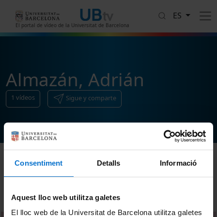
Pasar al contenido principal
ES
El portal de vídeo de la Universitat de Barcelona
Almazán, Adrián
1
vídeos
Sigue y comparte
Consentiment
Detalls
Informació
Ordenar
Aquest lloc web utilitza galetes
El lloc web de la Universitat de Barcelona utilitza galetes