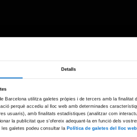
Something went wrong
Detalls
An error occurred, please try again later.
etes
de Barcelona utilitza galetes pròpies i de tercers amb la finalitat
Try again
mació perquè accediu al lloc web amb determinades característiq
tres usuaris), amb finalitats estadístiques (analitzar com interac
ionar la publicitat que s’ofereix adequant-la en funció dels vostr
 les galetes podeu consultar la
Política de galetes del lloc web