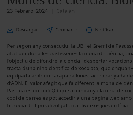
23 Febrero, 2024
Catalán
Descargar
Compartir
Notificar
Per segon any consecutiu, la UB i el Gremi de Pastiss
aliat per dur a les pastisseries la mona de ciència, 
l’objectiu de difondre la ciència i despertar vocacions 
tracta d’una nina científica de xocolata, que enguan
equipada amb un caçapapallones, acompanyada de l
d’ADN. El valor afegit que fa diferent la mona de cièn
Pasqua és un codi QR que acompanya la nina de xoco
codi de barres es pot accedir a una pàgina web amb
biologia de tipus divulgatiu i a diversos jocs en línia.
Agraïments: pastisseria La Colmena.