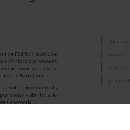
Docencia 
f de l'Edifici Històric de
Universit
a que s'enfoca a promoure
conferènc
e coneixement que estan
rsitat de Barcelona.
gestió de
 i s’ofereixen diferents
er donar visibilitat a la
esis doctorals.