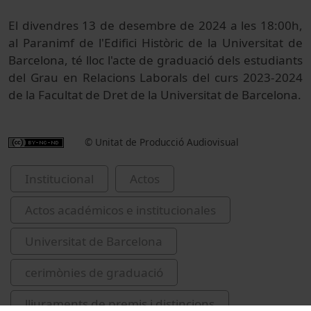
El divendres 13 de desembre de 2024 a les 18:00h,
al Paranimf de l'Edifici Històric de la Universitat de
Barcelona, té lloc l'acte de graduació dels estudiants
del Grau en Relacions Laborals del curs 2023-2024
de la Facultat de Dret de la Universitat de Barcelona.
© Unitat de Producció Audiovisual
Institucional
Actos
Actos académicos e institucionales
Universitat de Barcelona
cerimònies de graduació
lliuraments de premis i distincions