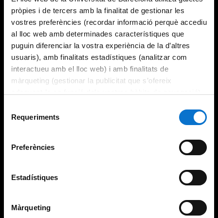
pròpies i de tercers amb la finalitat de gestionar les
vostres preferències (recordar informació perquè accediu
al lloc web amb determinades característiques que
puguin diferenciar la vostra experiència de la d’altres
usuaris), amb finalitats estadístiques (analitzar com
interactueu amb el lloc web) i amb finalitats de
màrqueting (gestionar la publicitat que s’ofereix
adequant-la en funció dels vostres hàbits de navegació).
Per obtenir més informació sobre les galetes podeu
Selecció
consultar la
Política de galetes del lloc web de la
Requeriments
de
Universitat de Barcelona
.
consentiment
Preferències
Estadístiques
Màrqueting