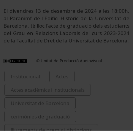
El divendres 13 de desembre de 2024 a les 18:00h,
al Paranimf de l'Edifici Històric de la Universitat de
Barcelona, té lloc l'acte de graduació dels estudiants
del Grau en Relacions Laborals del curs 2023-2024
de la Facultat de Dret de la Universitat de Barcelona.
© Unitat de Producció Audiovisual
Institucional
Actes
Actes acadèmics i institucionals
Universitat de Barcelona
cerimònies de graduació
lliuraments de premis i distincions