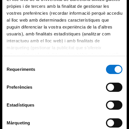
pròpies i de tercers amb la finalitat de gestionar les
vostres preferències (recordar informació perquè accediu
al lloc web amb determinades característiques que
puguin diferenciar la vostra experiència de la d’altres
usuaris), amb finalitats estadístiques (analitzar com
interactueu amb el lloc web) i amb finalitats de
màrqueting (gestionar la publicitat que s’ofereix
adequant-la en funció dels vostres hàbits de navegació).
Per obtenir més informació sobre les galetes podeu
Selecció
consultar la
Política de galetes del lloc web de la
Requeriments
de
Universitat de Barcelona
.
consentiment
Preferències
Estadístiques
Màrqueting