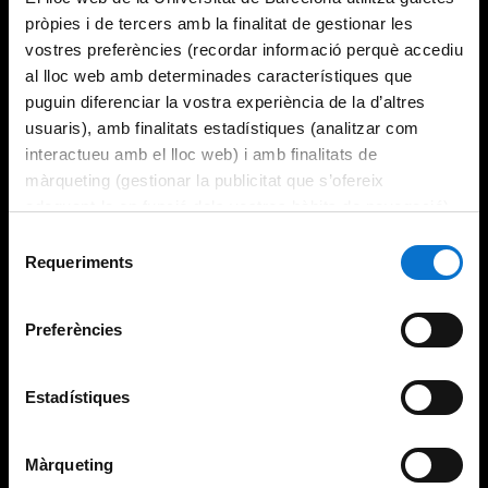
pròpies i de tercers amb la finalitat de gestionar les
vostres preferències (recordar informació perquè accediu
al lloc web amb determinades característiques que
puguin diferenciar la vostra experiència de la d’altres
usuaris), amb finalitats estadístiques (analitzar com
interactueu amb el lloc web) i amb finalitats de
màrqueting (gestionar la publicitat que s’ofereix
adequant-la en funció dels vostres hàbits de navegació).
Per obtenir més informació sobre les galetes podeu
Selecció
consultar la
Política de galetes del lloc web de la
Requeriments
de
Universitat de Barcelona
.
consentiment
Preferències
Estadístiques
Màrqueting