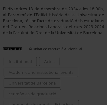
El divendres 13 de desembre de 2024 a les 18:00h,
al Paranimf de l'Edifici Històric de la Universitat de
Barcelona, té lloc l'acte de graduació dels estudiants
del Grau en Relacions Laborals del curs 2023-2024
de la Facultat de Dret de la Universitat de Barcelona.
© Unitat de Producció Audiovisual
Institutional
Actes
Academic and institutional events
Universitat de Barcelona
cerimònies de graduació
lliuraments de premis i distincions