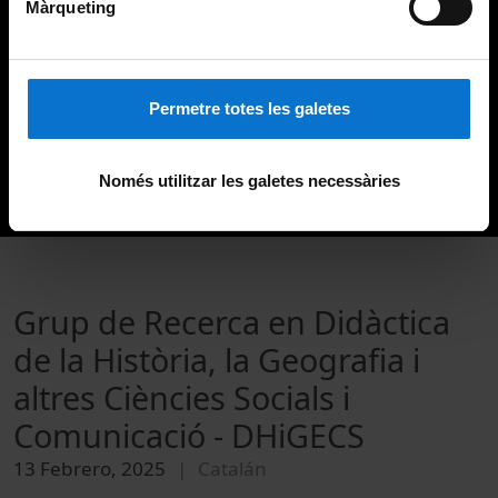
Màrqueting
Permetre totes les galetes
Només utilitzar les galetes necessàries
Grup de Recerca en Didàctica
de la Història, la Geografia i
altres Ciències Socials i
Comunicació - DHiGECS
13 Febrero, 2025
Catalán