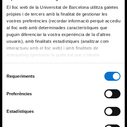
El lloc web de la Universitat de Barcelona utilitza galetes
pròpies i de tercers amb la finalitat de gestionar les
vostres preferències (recordar informació perquè accediu
al lloc web amb determinades característiques que
puguin diferenciar la vostra experiència de la d’altres
usuaris), amb finalitats estadístiques (analitzar com
interactueu amb el lloc web) i amb finalitats de
màrqueting (gestionar la publicitat que s’ofereix
adequant-la en funció dels vostres hàbits de navegació).
Per obtenir més informació sobre les galetes podeu
Selecció
consultar la
Política de galetes del lloc web de la
Requeriments
de
Universitat de Barcelona
.
consentiment
Preferències
Estadístiques