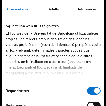
Consentiment
Detalls
Informació
Try again
Aquest lloc web utilitza galetes
El lloc web de la Universitat de Barcelona utilitza galetes
pròpies i de tercers amb la finalitat de gestionar les
vostres preferències (recordar informació perquè accediu
al lloc web amb determinades característiques que
puguin diferenciar la vostra experiència de la d’altres
usuaris), amb finalitats estadístiques (analitzar com
interactueu amb el lloc web) i amb finalitats de
màrqueting (gestionar la publicitat que s’ofereix
adequant-la en funció dels vostres hàbits de navegació).
Per obtenir més informació sobre les galetes podeu
Selecció
consultar la
Política de galetes del lloc web de la
Requeriments
de
Universitat de Barcelona
.
consentiment
Preferències