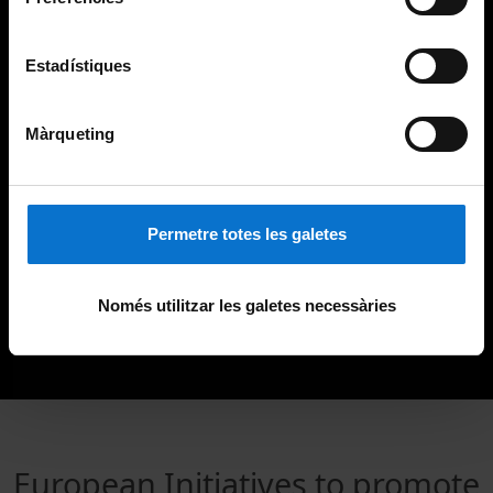
Estadístiques
Màrqueting
Permetre totes les galetes
Només utilitzar les galetes necessàries
European Initiatives to promote