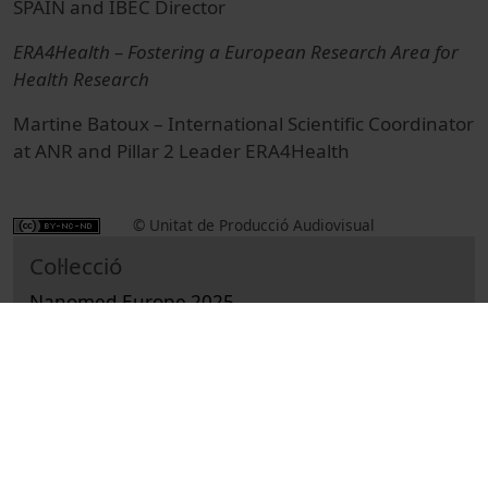
SPAIN and IBEC Director
ERA4Health – Fostering a European Research Area for
Health Research
Martine Batoux
– International Scientific Coordinator
at ANR and Pillar 2 Leader ERA4Health
© Unitat de Producció Audiovisual
Col·lecció
Nanomed Europe 2025
Docencia e Investigación
Ciències de la Salut
Actos
Medicina, enfermería, odontología y