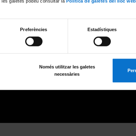
 les galetes podeu consultar la
Política de galetes del lloc web
Preferències
Estadístiques
Només utilitzar les galetes
Perm
necessàries