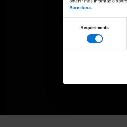
obtenir més informació sobre
Barcelona
.
Selecció
Requeriments
de
consentiment