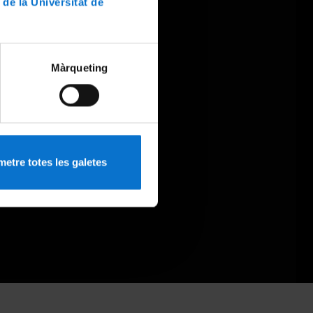
 de la Universitat de
Màrqueting
etre totes les galetes