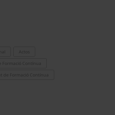
nal
Actos
de Formació Contínua
tut de Formació Contínua