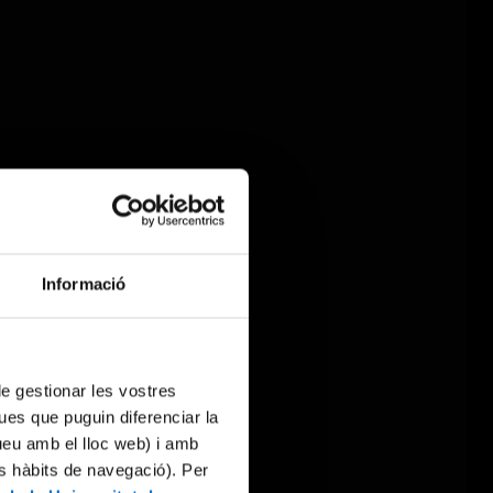
Informació
 de gestionar les vostres
ues que puguin diferenciar la
tueu amb el lloc web) i amb
es hàbits de navegació). Per