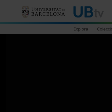
Navegació principal
Explora
Colecci