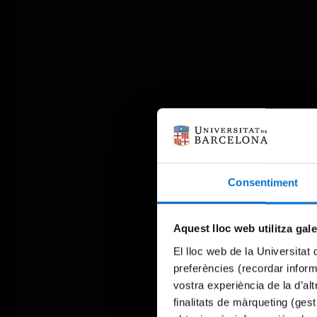
Consentiment
Aquest lloc web utilitza gal
El lloc web de la Universitat 
preferències (recordar infor
vostra experiència de la d’al
finalitats de màrqueting (gest