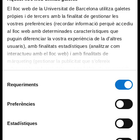
El lloc web de la Universitat de Barcelona utilitza galetes
pròpies i de tercers amb la finalitat de gestionar les
vostres preferències (recordar informació perquè accediu
al lloc web amb determinades característiques que
puguin diferenciar la vostra experiència de la d’altres
usuaris), amb finalitats estadístiques (analitzar com
interactueu amb el lloc web) i amb finalitats de
màrqueting (gestionar la publicitat que s’ofereix
adequant-la en funció dels vostres hàbits de navegació).
Per obtenir més informació sobre les galetes podeu
Selecció
consultar la
Política de galetes del lloc web de la
Requeriments
de
Universitat de Barcelona
.
consentiment
Preferències
Estadístiques