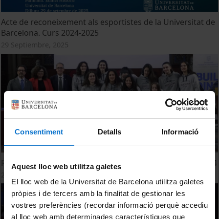
Acte de reconeixement als esportistes de la Universitat de
Barcelona. Curs 2024-2025
29 Septiembre, 2025
Consentiment
Detalls
Informació
Reconeixement dels esportistes de la UB el curs 2023-2024
Aquest lloc web utilitza galetes
20 Noviembre, 2024
El lloc web de la Universitat de Barcelona utilitza galetes
pròpies i de tercers amb la finalitat de gestionar les
vostres preferències (recordar informació perquè accediu
al lloc web amb determinades característiques que