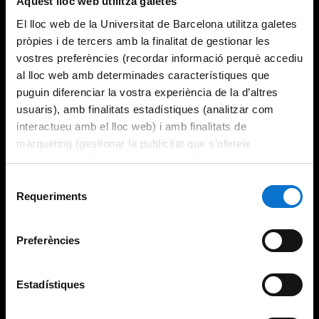
Aquest lloc web utilitza galetes
El lloc web de la Universitat de Barcelona utilitza galetes
pròpies i de tercers amb la finalitat de gestionar les
vostres preferències (recordar informació perquè accediu
al lloc web amb determinades característiques que
puguin diferenciar la vostra experiència de la d’altres
usuaris), amb finalitats estadístiques (analitzar com
interactueu amb el lloc web) i amb finalitats de
màrqueting (gestionar la publicitat que s’ofereix
adequant-la en funció dels vostres hàbits de navegació).
Per obtenir més informació sobre les galetes podeu
Selecció
consultar la
Política de galetes del lloc web de la
Requeriments
de
Universitat de Barcelona
.
consentiment
Preferències
Estadístiques