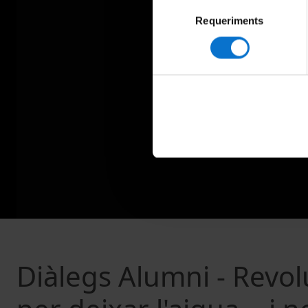
Selecció
Requeriments
de
consentiment
Diàlegs Alumni - Revol