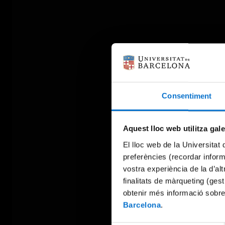
Consentiment
Aquest lloc web utilitza gal
El lloc web de la Universitat 
preferències (recordar infor
vostra experiència de la d’al
finalitats de màrqueting (gest
obtenir més informació sobre
Barcelona
.