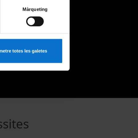
Màrqueting
etre totes les galetes
ssites