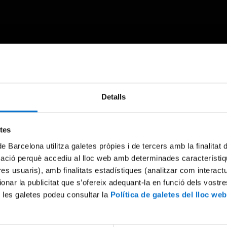
Something went wrong
Detalls
An error occurred, please try again later.
etes
de Barcelona utilitza galetes pròpies i de tercers amb la finalitat
Try again
mació perquè accediu al lloc web amb determinades característiq
tres usuaris), amb finalitats estadístiques (analitzar com interac
ionar la publicitat que s’ofereix adequant-la en funció dels vostr
 les galetes podeu consultar la
Política de galetes del lloc web