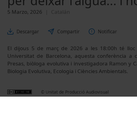
per deixar l'aigua... i 
5 Marzo, 2026
Catalán
Descargar
Compartir
Notificar
El dijous 5 de març de 2026 a les 18:00h té lloc a 
Universitat de Barcelona, aquesta conferència a 
Presas, biòloga evolutiva i investigadora Ramon y 
Biologia Evolutiva, Ecologia i Ciències Ambientals.
© Unitat de Producció Audiovisual