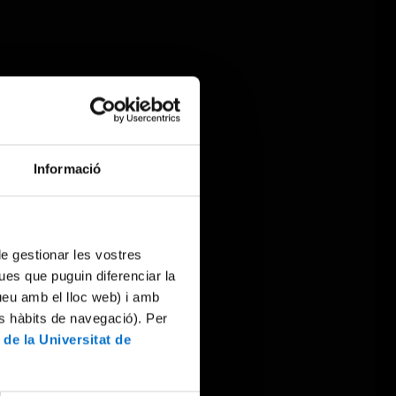
Informació
 de gestionar les vostres
ues que puguin diferenciar la
tueu amb el lloc web) i amb
es hàbits de navegació). Per
 de la Universitat de