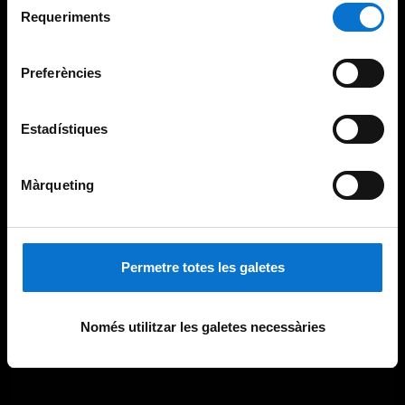
consultar la
Política de galetes del lloc web de la
Requeriments
de
Universitat de Barcelona
.
consentiment
Preferències
Estadístiques
Màrqueting
Permetre totes les galetes
Només utilitzar les galetes necessàries