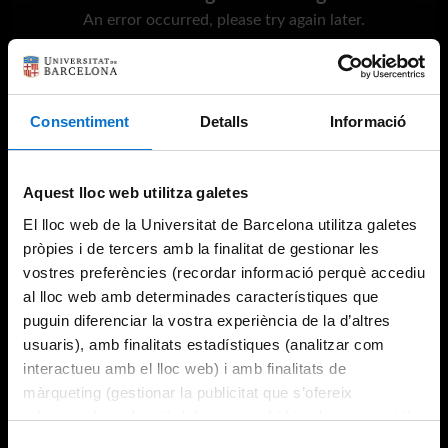
An error occurred, please try again later.
Try again
Consentiment
Detalls
Informació
Aquest lloc web utilitza galetes
El lloc web de la Universitat de Barcelona utilitza galetes
pròpies i de tercers amb la finalitat de gestionar les
vostres preferències (recordar informació perquè accediu
al lloc web amb determinades característiques que
puguin diferenciar la vostra experiència de la d’altres
usuaris), amb finalitats estadístiques (analitzar com
interactueu amb el lloc web) i amb finalitats de
màrqueting (gestionar la publicitat que s’ofereix
adequant-la en funció dels vostres hàbits de navegació).
Per obtenir més informació sobre les galetes podeu
Selecció