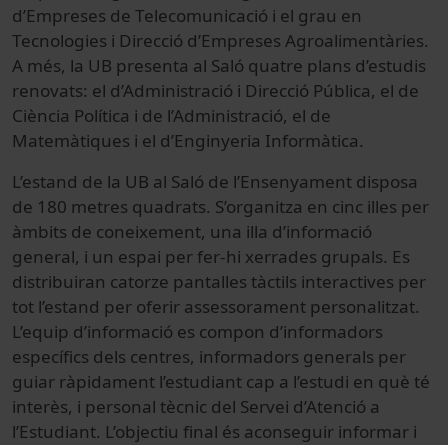
d’Empreses de Telecomunicació i el grau en
Tecnologies i Direcció d’Empreses Agroalimentàries.
A més, la UB presenta al Saló quatre plans d’estudis
renovats: el d’Administració i Direcció Pública, el de
Ciència Política i de l’Administració, el de
Matemàtiques i el d’Enginyeria Informàtica.
L’estand de la UB al Saló de l’Ensenyament disposa
de 180 metres quadrats. S’organitza en cinc illes per
àmbits de coneixement, una illa d’informació
general, i un espai per fer-hi xerrades grupals. Es
distribuiran catorze pantalles tàctils interactives per
tot l’estand per oferir assessorament personalitzat.
L’equip d’informació es compon d’informadors
específics dels centres, informadors generals per
guiar ràpidament l’estudiant cap a l’estudi en què té
interès, i personal tècnic del Servei d’Atenció a
l’Estudiant. L’objectiu final és aconseguir informar i