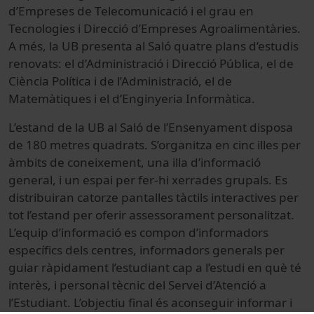
d’Empreses de Telecomunicació i el grau en
Tecnologies i Direcció d’Empreses Agroalimentàries.
A més, la UB presenta al Saló quatre plans d’estudis
renovats: el d’Administració i Direcció Pública, el de
Ciència Política i de l’Administració, el de
Matemàtiques i el d’Enginyeria Informàtica.
L’estand de la UB al Saló de l’Ensenyament disposa
de 180 metres quadrats. S’organitza en cinc illes per
àmbits de coneixement, una illa d’informació
general, i un espai per fer-hi xerrades grupals. Es
distribuiran catorze pantalles tàctils interactives per
tot l’estand per oferir assessorament personalitzat.
L’equip d’informació es compon d’informadors
específics dels centres, informadors generals per
guiar ràpidament l’estudiant cap a l’estudi en què té
interès, i personal tècnic del Servei d’Atenció a
l’Estudiant. L’objectiu final és aconseguir informar i