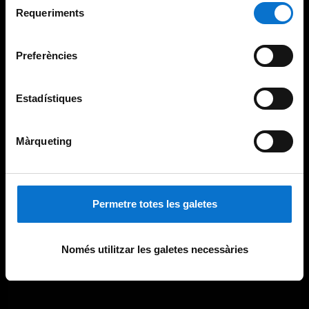
consultar la
Política de galetes del lloc web de la
Requeriments
de
Universitat de Barcelona
.
consentiment
Preferències
Estadístiques
Màrqueting
Permetre totes les galetes
Només utilitzar les galetes necessàries