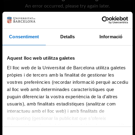
An error occurred, please try again later.
Try again
Consentiment
Detalls
Informació
Aquest lloc web utilitza galetes
El lloc web de la Universitat de Barcelona utilitza galetes
pròpies i de tercers amb la finalitat de gestionar les
vostres preferències (recordar informació perquè accediu
al lloc web amb determinades característiques que
puguin diferenciar la vostra experiència de la d’altres
usuaris), amb finalitats estadístiques (analitzar com
interactueu amb el lloc web) i amb finalitats de
màrqueting (gestionar la publicitat que s’ofereix
adequant-la en funció dels vostres hàbits de navegació).
Per obtenir més informació sobre les galetes podeu
Selecció