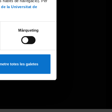
es hàbits de navegació). Per
 de la Universitat de
Màrqueting
etre totes les galetes