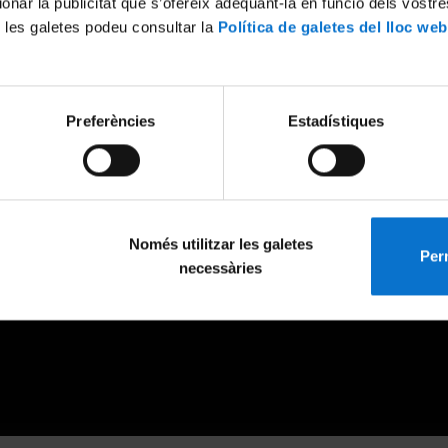
ionar la publicitat que s’ofereix adequant-la en funció dels vostr
 les galetes podeu consultar la
Política de galetes del lloc web
Preferències
Estadístiques
Només utilitzar les galetes
Perm
necessàries