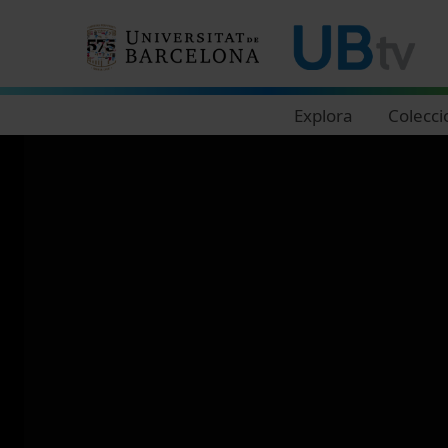
Navegació principal
Explora
Colecci