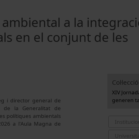
l ambiental a la integrac
ls en el conjunt de les
Col·lecció
XIV Jornad
generen ta
eg i director general de
n de la Generalitat de
es polítiques ambientals
Institucio
 2026 a l'Aula Magna de
Universit