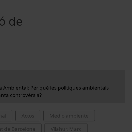
ió de
a Ambiental: Per què les polítiques ambientals
nta controvèrsia?
nal
Actos
Medio ambiente
at de Barcelona
Vilahur, Marc