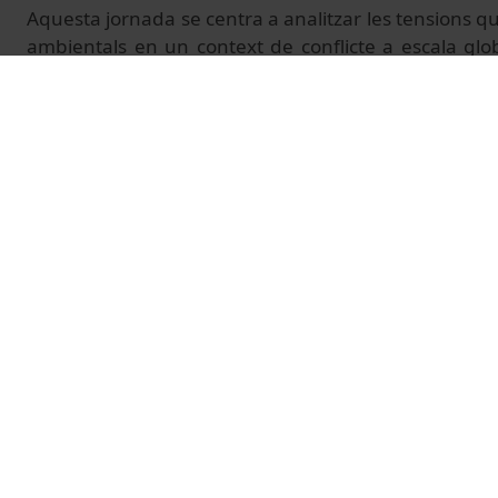
Aquesta jornada se centra a analitzar les tensions q
ambientals en un context de conflicte a escala glo
confrontacions socioecològiques, s’hi aprofundirà e
climàtica, agricultura i energia.
Més informació:
https://www.jornadesambientals.co
© Unitat de Producció Audiovisual