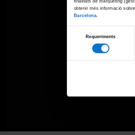
finalitats de màrqueting (gest
obtenir més informació sobre
Barcelona
.
Selecció
Requeriments
de
consentiment